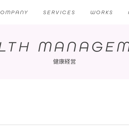
COMPANY
SERVICES
WORKS
LTH MANAGE
健康経営